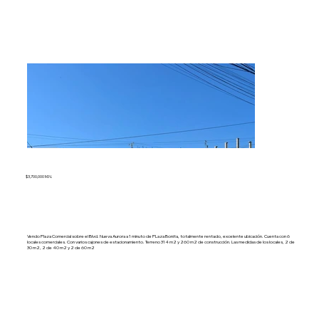
$3,700,000 M.N.
Vendo Plaza Comercial sobre el Blvd. Nueva Aurora a 1 minuto de PLaza Bonita, totalmente rentado, excelente ubicación. Cuenta con 6
locales comerciales. Con varios cajones de estacionamiento. Terreno 314 m2 y 260 m2 de construcción. Las medidas de los locales, 2 de
30 m2, 2 de 40 m2 y 2 de 60 m2